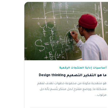
أساسيات إدارة المنتجات الرقمية
ما هو التفكير التصميم Design thinking
هو منهجية مكونة من مجموعة خطوات تهدف لفهم
مشكلة ما, ووضع مقترح لحل مبتكر يتّسم بأنه حل
مرغوب...