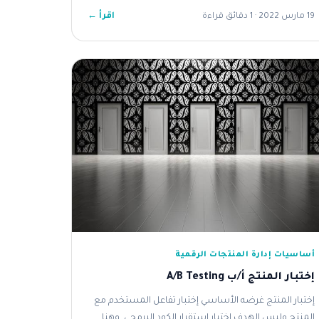
اقرأ ←
19 مارس 2022 · 1 دقائق قراءة
أساسيات إدارة المنتجات الرقمية
إختبار المنتج أ/ب A/B Testing
إختبار المنتج غرضه الأساسي إختبار تفاعل المستخدم مع
المنتج وليس الهدف إختبار إستقرار الكود البرمجي, وهنا