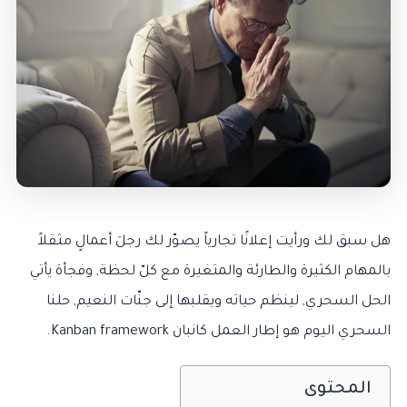
هل سبق لك ورأيت إعلانًا تجارياً يصوّر لك رجلَ أعمالٍ مثقلاً
بالمهام الكثيرة والطارئة والمتغيرة مع كلّ لحظة, وفجأة يأتي
الحل السحري, لينظم حياته ويقلبها إلى جنّات النعيم, حلنا
السحري اليوم هو إطار العمل كانبان Kanban framework.
المحتوى