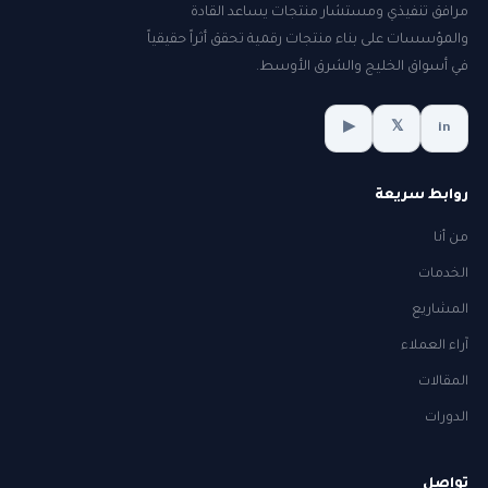
مرافق تنفيذي ومستشار منتجات يساعد القادة
والمؤسسات على بناء منتجات رقمية تحقق أثراً حقيقياً
في أسواق الخليج والشرق الأوسط.
▶
𝕏
in
روابط سريعة
من أنا
الخدمات
المشاريع
آراء العملاء
المقالات
الدورات
تواصل