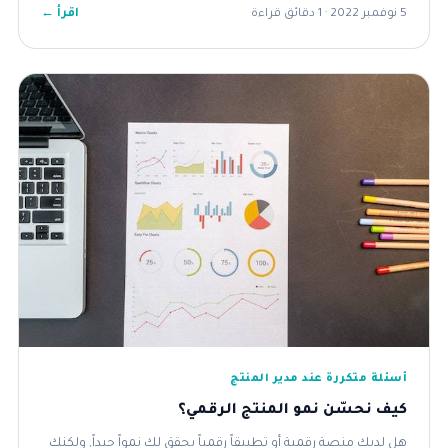
اقرأ ←
5 نوفمبر 2022 · 1 دقائق قراءة
أسئلة متكررة عند مدير المنتج
كيف نحسّن نمو المنتج الرقمي؟
هل لديك منصة رقمية أو تطبيقاً رقمياً يحقق لك نمواً جيداً, ولكنك