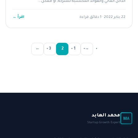
الدخل المالي والعوائد المكتسبة للشركة, أو ممكن...
اقرأ ←
22 يناير 2022 · 1 دقائق قراءة
←
3
2
1
→
محمد العابد
MA
Startup Growth Expert