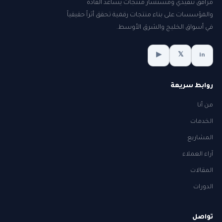
مرافق تنفيذي ومستشار منتجات يساعد القادة
والمؤسسات على بناء منتجات رقمية تحقق أثراً حقيقياً
في أسواق الخليج والشرق الأوسط.
▶
𝕏
in
روابط سريعة
من أنا
الخدمات
المشاريع
آراء العملاء
المقالات
الدورات
تواصل