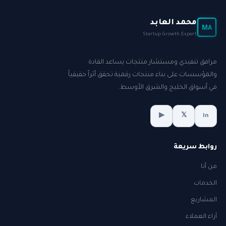
محمد العابد
MA
Startup Growth Expert
مرافق تنفيذي ومستشار منتجات يساعد القادة
والمؤسسات على بناء منتجات رقمية تحقق أثراً حقيقياً
في أسواق الخليج والشرق الأوسط.
▶
𝕏
in
روابط سريعة
من أنا
الخدمات
المشاريع
آراء العملاء