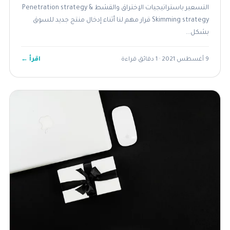
التسعير باستراتيجيات الإختراق والقشط Penetration strategy &
Skimming strategy قرار مهم لنا أثناء إدخال منتج جديد للسوق
بشكل...
اقرأ ←
9 أغسطس 2021 · 1 دقائق قراءة