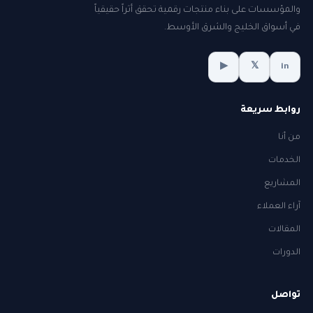
والمؤسسات على بناء منتجات رقمية تحقق أثراً حقيقياً
في أسواق الخليج والشرق الأوسط.
▶
𝕏
in
روابط سريعة
من أنا
الخدمات
المشاريع
آراء العملاء
المقالات
الدورات
تواصل