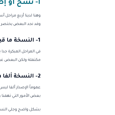
أ- نسخ أو إص
وهنا لدينا أربع مراحل أ
وقد نجد البعض يختصر ب
1-
النسخة ما قبل ألفا 
في المراحل المبكرة جدا 
مكتملة ولكن البعض غير 
2-
النسخة ألفا Alpha
عموماً الإصدار ألفا ليس
بعض الأمور التي تهمنا 
بشكل واضح وجلي النسخة