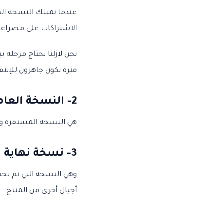
عندما نمتلك النسخة المس
الاشتراكات على مصراعي
نحن لازلنا نحتاج مرحلة 
فترة نكون جاهزون للإنتقا
2-
النسخة العامة al availability (GA
هي النسخة المستقرة وال
3-
نسخة نهاية الحياة e EOL
وهي النسخة التي تم تحد
أجيال أخرى من المنتج.