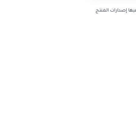
ينظر للمنتج الرقمي على أنه يبنى على عدة مراحل أو نسخ Releases نسميها إصدارات المنتج