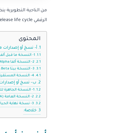
الرقمي Software release life cycle ولكل نسخة مواصفاتها واعتباراتها وأماكن استخدامها.
المحتوى
أ- نسخ أو إصدارات م
1- النسخة ما قبل ألفا Pre-alpha:
2- النسخة ألفا Alpha:
3- النسخة بيتا Beta:
4- النسخة المستقرة أو النسخة الإنتاجية Stable release or production release:
ب- نسخ أو إصدارات 
1- النسخة الجاهزة للتصنيع Release to manufacturing (RTM):
2- النسخة العامة General availability (GA):
3- نسخة نهاية الحياة End Of Life EOL:
خلاصة: