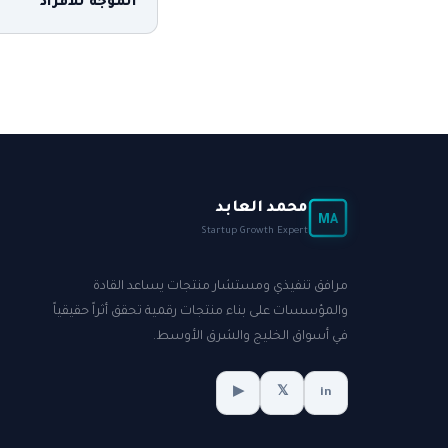
الموجه للأفراد
محمد العابد
MA
Startup Growth Expert
مرافق تنفيذي ومستشار منتجات يساعد القادة
والمؤسسات على بناء منتجات رقمية تحقق أثراً حقيقياً
في أسواق الخليج والشرق الأوسط.
▶
𝕏
in