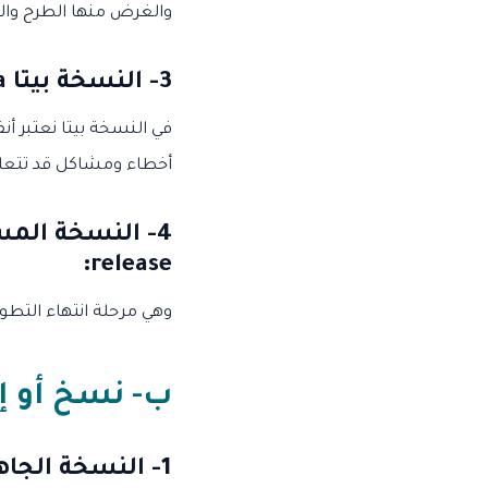
والغرض منها الطرح والا
3-
النسخة بيتا Beta
في النسخة بيتا نعتبر أن
أخطاء ومشاكل قد تتعلق 
4-
:
release
وهي مرحلة انتهاء التطوير
ب- نسخ أو إ
1-
النسخة الجاهزة للتصنيع  (RTM