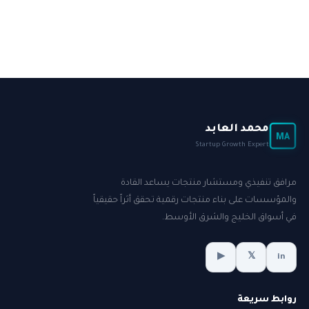
محمد العابد
MA
Startup Growth Expert
مرافق تنفيذي ومستشار منتجات يساعد القادة
والمؤسسات على بناء منتجات رقمية تحقق أثراً حقيقياً
في أسواق الخليج والشرق الأوسط.
▶
𝕏
in
روابط سريعة