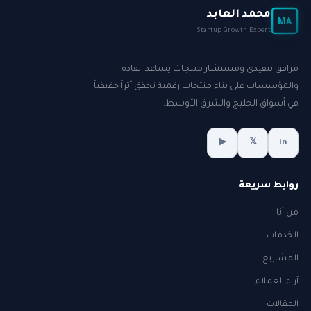
محمد العابد
MA
Startup Growth Expert
مرافق تنفيذي ومستشار منتجات يساعد القادة
والمؤسسات على بناء منتجات رقمية تحقق أثراً حقيقياً
في أسواق الخليج والشرق الأوسط.
▶
𝕏
in
روابط سريعة
من أنا
الخدمات
المشاريع
آراء العملاء
المقالات