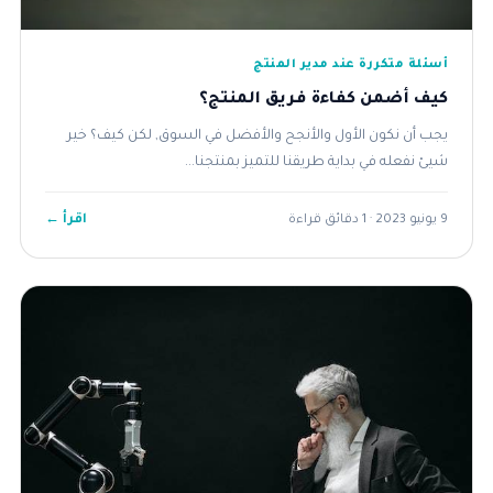
أسئلة متكررة عند مدير المنتج
كيف أضمن كفاءة فريق المنتج؟
يجب أن نكون الأول والأنجح والأفضل في السوق, لكن كيف؟ خير
شيئ نفعله في بداية طريقنا للتميز بمنتجنا...
اقرأ ←
9 يونيو 2023 · 1 دقائق قراءة