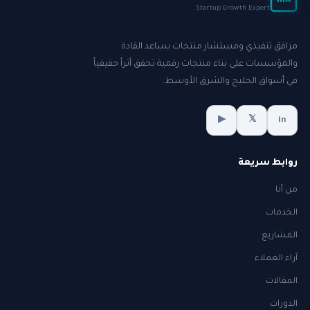
MA
Startup Growth Expert
مرافق تنفيذي ومستشار منتجات يساعد القادة
والمؤسسات على بناء منتجات رقمية تحقق أثراً حقيقياً
في أسواق الخليج والشرق الأوسط.
▶
𝕏
in
روابط سريعة
من أنا
الخدمات
المشاريع
آراء العملاء
المقالات
الدورات