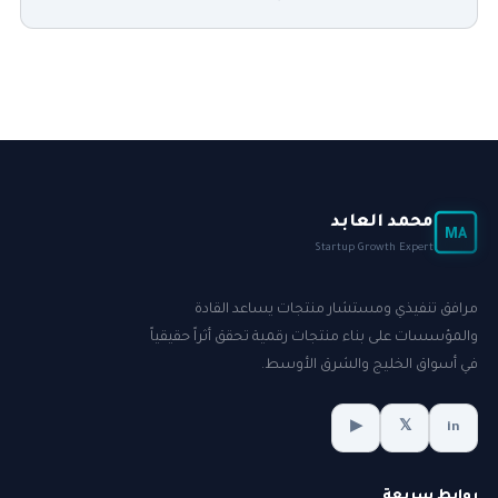
محمد العابد
MA
Startup Growth Expert
مرافق تنفيذي ومستشار منتجات يساعد القادة
والمؤسسات على بناء منتجات رقمية تحقق أثراً حقيقياً
في أسواق الخليج والشرق الأوسط.
▶
𝕏
in
روابط سريعة